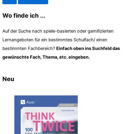
h
e
n
Wo finde ich ...
n
a
Auf der Suche nach spiele-basierten oder gamifizierten
c
h
Lernangeboten für ein bestimmtes Schulfach/ einen
:
bestimmten Fachbereich?
Einfach oben ins Suchfeld das
gewünschte Fach, Thema, etc. eingeben.
Neu