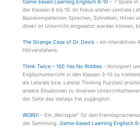
Game-based Learning Englisch 8-10
– 7 Spiele in
der Klassen 8 bis 10. Im Fokus stehen zentrale L
Basiskompetenzen Sprechen, Schreiben, Hören und
direkt im Unterricht eingesetzt werden können, b
The Strange Case of Dr. Davis
– ein interaktives
Hörverstehens.
Think Twice – 100 Yes No Riddles
– Konzipiert um
Englischunterricht in den Klassen 5-10 zu traini
als Laterals bzw. Lateral Thinking Puzzles) erschl
andere Situationen zu diversen Unterrichtsthemen.
der Seite des Verlags frei zugänglich.
WORD!
– Ein „Wortspiel“ für den Fremdsprachenunt
der Sammlung „
Game-based Learning Englisch 8