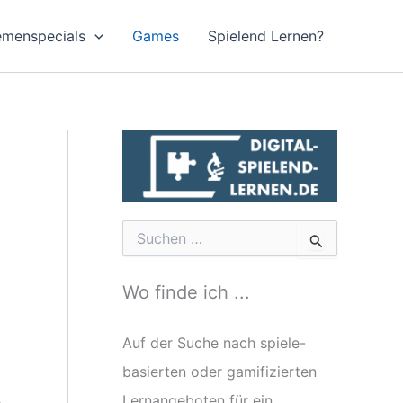
emenspecials
Games
Spielend Lernen?
S
u
c
h
Wo finde ich ...
e
n
n
Auf der Suche nach spiele-
a
basierten oder gamifizierten
c
h
Lernangeboten für ein