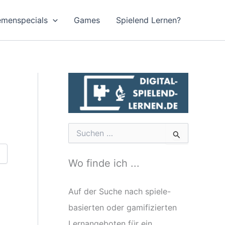
emenspecials
Games
Spielend Lernen?
S
u
c
h
Wo finde ich ...
e
n
n
Auf der Suche nach spiele-
a
basierten oder gamifizierten
c
h
Lernangeboten für ein