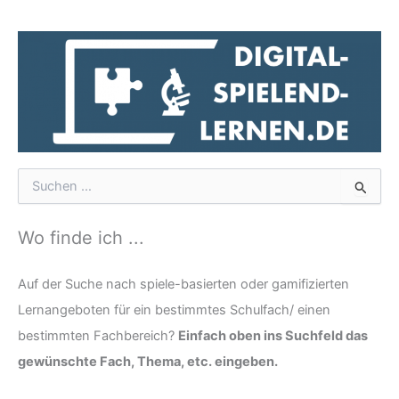
S
u
c
h
Wo finde ich ...
e
n
n
Auf der Suche nach spiele-basierten oder gamifizierten
a
Lernangeboten für ein bestimmtes Schulfach/ einen
c
bestimmten Fachbereich?
Einfach oben ins Suchfeld das
h
:
gewünschte Fach, Thema, etc. eingeben.