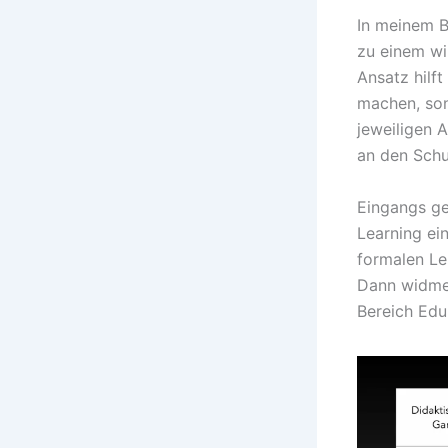
In meinem B
zu einem wi
Ansatz hilf
machen, son
jeweiligen 
an den Schu
Eingangs ge
Learning ei
formalen Le
Dann widme 
Bereich Edu