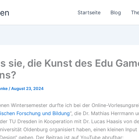
nen
Startseite
Blog
Th
es sie, die Kunst des Edu Gam
ns?
hnke
/
August 23, 2024
nen Wintersemester durfte ich bei der Online-Vorlesungsrei
orischen Forschung und Bildung
“, die Dr. Mathias Herrmann 
der TU Dresden in Kooperation mit Dr. Lucas Haasis von de
niversität Oldenburg organisiert haben, einen kleinen Inp
esign“ geben. Der Beitrag ist auf YouTube abrufbar: