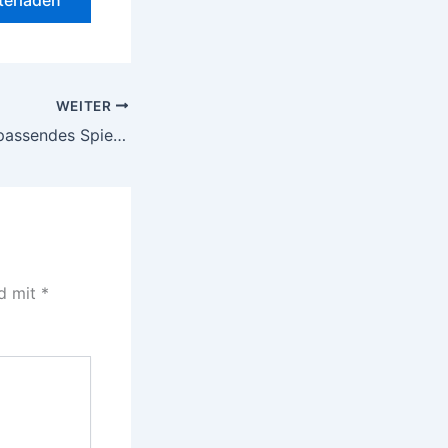
terladen
WEITER
Wie finde ich ein passendes Spiel für meinen Unterricht? – Teil 1: Lernspiele
nd mit
*