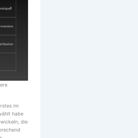
dere
rstes im
wählt habe
wickeln, die
sprechend
s