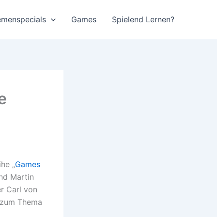
emenspecials
Games
Spielend Lernen?
e
he „
Games
und Martin
r Carl von
ut zum Thema