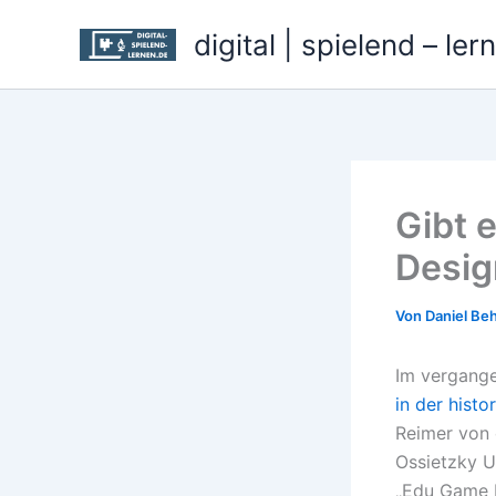
Zum
digital | spielend – ler
Inhalt
springen
Gibt 
Desig
Von
Daniel Be
Im vergange
in der hist
Reimer von 
Ossietzky U
„Edu Game D