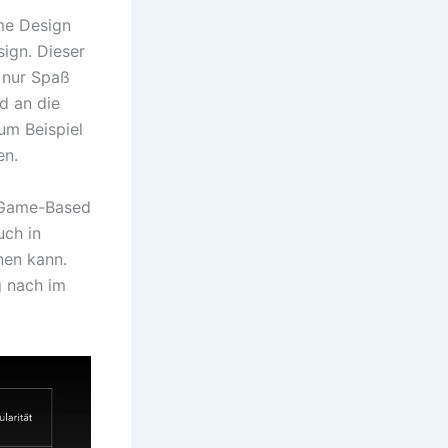
me Design
ign. Dieser
t nur Spaß
d an die
um Beispiel
en.
h Game-Based
uch in
nen kann.
g nach im