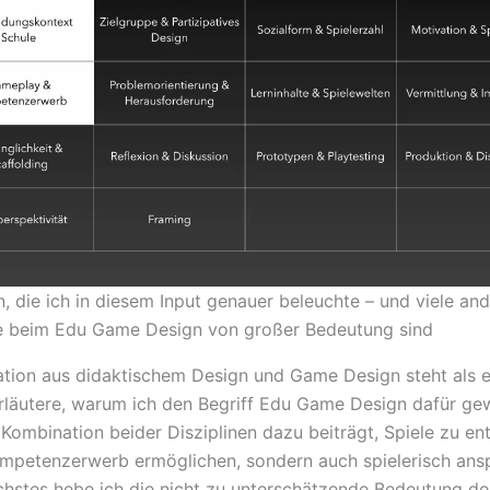
, die ich in diesem Input genauer beleuchte – und viele an
e beim Edu Game Design von großer Bedeutung sind
tion aus didaktischem Design und Game Design steht als e
erläutere, warum ich den Begriff Edu Game Design dafür ge
Kombination beider Disziplinen dazu beiträgt, Spiele zu ent
ompetenzerwerb ermöglichen, sondern auch spielerisch an
ächstes hebe ich die nicht zu unterschätzende Bedeutung de