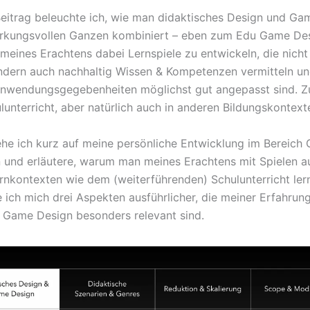
eitrag beleuchte ich, wie man didaktisches Design und Ga
rkungsvollen Ganzen kombiniert – eben zum Edu Game Des
t meines Erachtens dabei Lernspiele zu entwickeln, die nich
dern auch nachhaltig Wissen & Kompetenzen vermitteln un
Anwendungsgegebenheiten möglichst gut angepasst sind. Z
lunterricht, aber natürlich auch in anderen Bildungskontext
he ich kurz auf meine persönliche Entwicklung im Bereic
n und erläutere, warum man meines Erachtens mit Spielen a
rnkontexten wie dem (weiterführenden) Schulunterricht ler
ich mich drei Aspekten ausführlicher, die meiner Erfahrun
 Game Design besonders relevant sind.