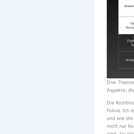
Drei Themen
Aspekte, di
Die Kombina
Fokus. Ich 
und wie die 
nicht nur K
sind. Als n