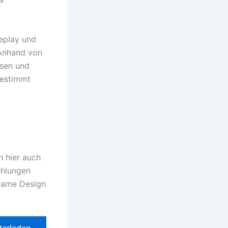
eplay und
 Anhand von
nsen und
gestimmt
h hier auch
ehlungen
 Game Design