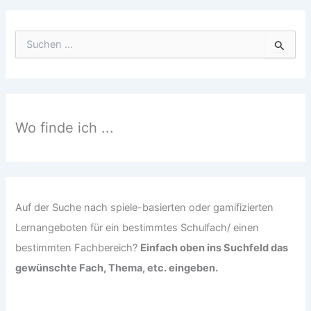
S
u
c
h
e
n
n
Wo finde ich ...
a
c
h
:
Auf der Suche nach spiele-basierten oder gamifizierten
Lernangeboten für ein bestimmtes Schulfach/ einen
bestimmten Fachbereich?
Einfach oben ins Suchfeld das
gewünschte Fach, Thema, etc. eingeben.