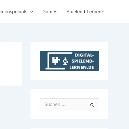
emenspecials
Games
Spielend Lernen?
S
u
c
h
e