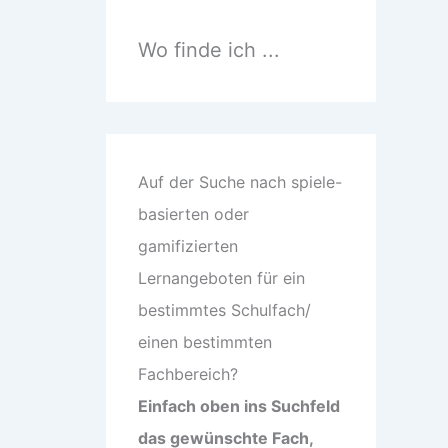
n
n
a
Wo finde ich ...
c
h
:
Auf der Suche nach spiele-
basierten oder
gamifizierten
Lernangeboten für ein
bestimmtes Schulfach/
einen bestimmten
Fachbereich?
Einfach oben ins Suchfeld
das gewünschte Fach,