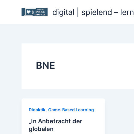
Zum
digital | spielend – ler
Inhalt
springen
BNE
,
Didaktik
Game-Based Learning
„In Anbetracht der
globalen