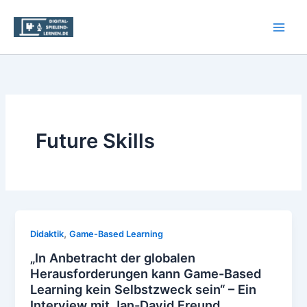
Zum
Inhalt
springen
Future Skills
,
Didaktik
Game-Based Learning
„In Anbetracht der globalen
Herausforderungen kann Game-Based
Learning kein Selbstzweck sein“ – Ein
Interview mit Jan-David Freund