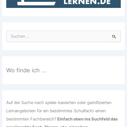
S
u
c
h
e
n
n
Wo finde ich ...
a
c
h
:
Auf der Suche nach spiele-basierten oder gamifizierten
Lernangeboten für ein bestimmtes Schulfach/ einen
bestimmten Fachbereich?
Einfach oben ins Suchfeld das