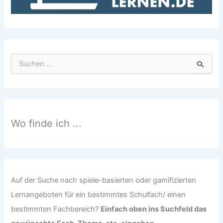
S
u
c
h
e
n
n
Wo finde ich ...
a
c
h
:
Auf der Suche nach spiele-basierten oder gamifizierten
Lernangeboten für ein bestimmtes Schulfach/ einen
bestimmten Fachbereich?
Einfach oben ins Suchfeld das