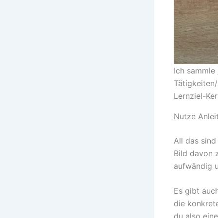
Ich sammle 
Tätigkeiten
Lernziel-K
Nutze Anlei
All das sin
Bild davon 
aufwändig u
Es gibt auc
die konkret
du also ein