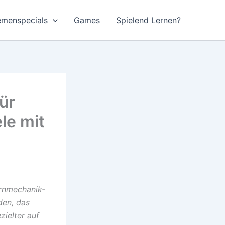
emenspecials
Games
Spielend Lernen?
ür
le mit
ernmechanik-
den, das
ielter auf