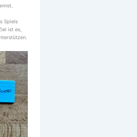
annst,
s Spiels
el ist es,
nterstützen.