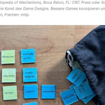
lopedia of Mechanisms, Boca Raton, FL: CRC Press
oder
Sc
Die Kunst des Game Designs. Bessere Games konzipieren u
n, Frechen: mitp.