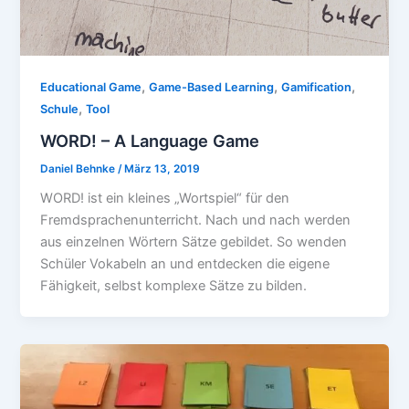
,
,
,
Educational Game
Game-Based Learning
Gamification
,
Schule
Tool
WORD! – A Language Game
Daniel Behnke
/
März 13, 2019
WORD! ist ein kleines „Wortspiel“ für den
Fremdsprachenunterricht. Nach und nach werden
aus einzelnen Wörtern Sätze gebildet. So wenden
Schüler Vokabeln an und entdecken die eigene
Fähigkeit, selbst komplexe Sätze zu bilden.