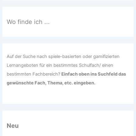
e
n
n
Wo finde ich ...
a
c
h
:
Auf der Suche nach spiele-basierten oder gamifizierten
Lernangeboten für ein bestimmtes Schulfach/ einen
bestimmten Fachbereich?
Einfach oben ins Suchfeld das
gewünschte Fach, Thema, etc. eingeben.
Neu