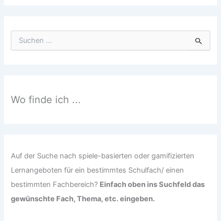
S
u
c
h
e
n
n
Wo finde ich ...
a
c
h
:
Auf der Suche nach spiele-basierten oder gamifizierten
Lernangeboten für ein bestimmtes Schulfach/ einen
bestimmten Fachbereich?
Einfach oben ins Suchfeld das
gewünschte Fach, Thema, etc. eingeben.