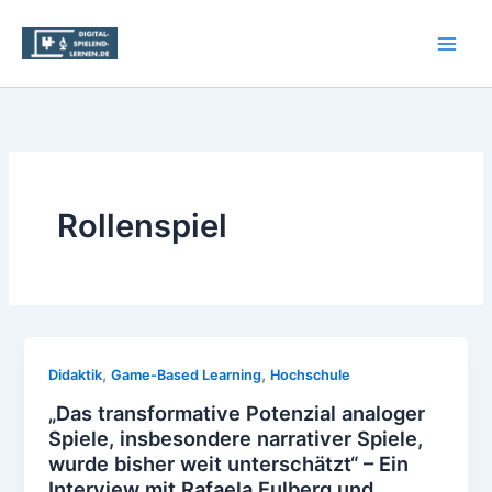
Zum
Inhalt
springen
Rollenspiel
,
,
Didaktik
Game-Based Learning
Hochschule
„Das transformative Potenzial analoger
Spiele, insbesondere narrativer Spiele,
wurde bisher weit unterschätzt“ – Ein
Interview mit Rafaela Eulberg und