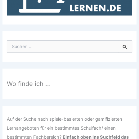
S
u
c
h
e
n
n
Wo finde ich ...
a
c
h
:
Auf der Suche nach spiele-basierten oder gamifizierten
Lernangeboten für ein bestimmtes Schulfach/ einen
bestimmten Fachbereich?
Einfach oben ins Suchfeld das