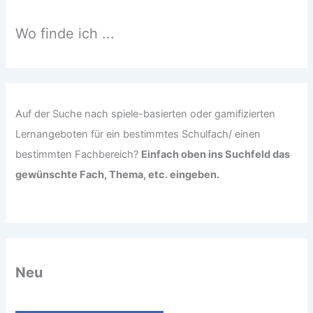
n
n
Wo finde ich ...
a
c
h
:
Auf der Suche nach spiele-basierten oder gamifizierten
Lernangeboten für ein bestimmtes Schulfach/ einen
bestimmten Fachbereich?
Einfach oben ins Suchfeld das
gewünschte Fach, Thema, etc. eingeben.
Neu