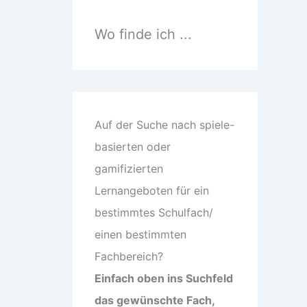
n
n
a
Wo finde ich ...
c
h
:
Auf der Suche nach spiele-
basierten oder
gamifizierten
Lernangeboten für ein
bestimmtes Schulfach/
einen bestimmten
Fachbereich?
Einfach oben ins Suchfeld
das gewünschte Fach,