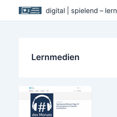
Zum
digital | spielend – ler
Inhalt
springen
Lernmedien