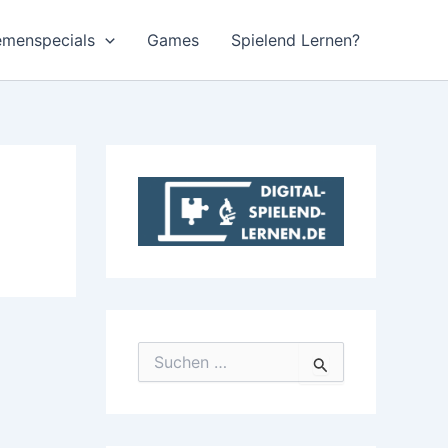
emenspecials
Games
Spielend Lernen?
S
u
c
h
e