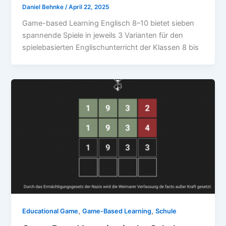
Daniel Behnke
/
April 22, 2025
Game-based Learning Englisch 8–10 bietet sieben
spannende Spiele in jeweils 3 Varianten für den
spielebasierten Englischunterricht der Klassen 8 bis
,
,
Educational Game
Game-Based Learning
Schule