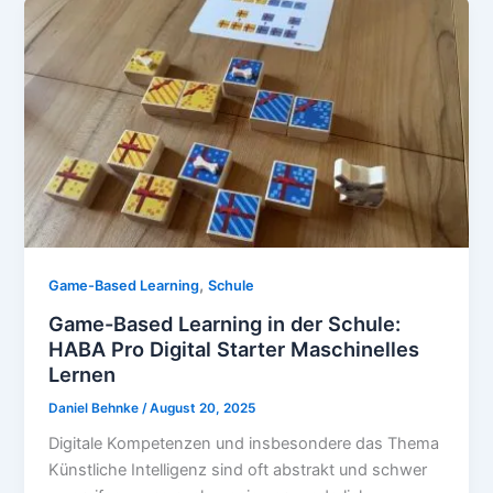
,
Game-Based Learning
Schule
Game-Based Learning in der Schule:
HABA Pro Digital Starter Maschinelles
Lernen
Daniel Behnke
/
August 20, 2025
Digitale Kompetenzen und insbesondere das Thema
Künstliche Intelligenz sind oft abstrakt und schwer