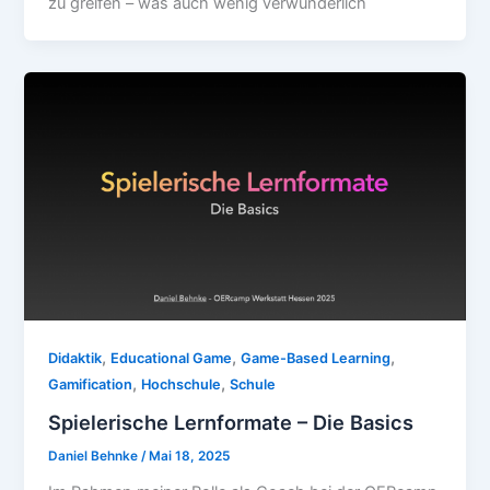
zu greifen – was auch wenig verwunderlich
,
,
,
Didaktik
Educational Game
Game-Based Learning
,
,
Gamification
Hochschule
Schule
Spielerische Lernformate – Die Basics
Daniel Behnke
/
Mai 18, 2025