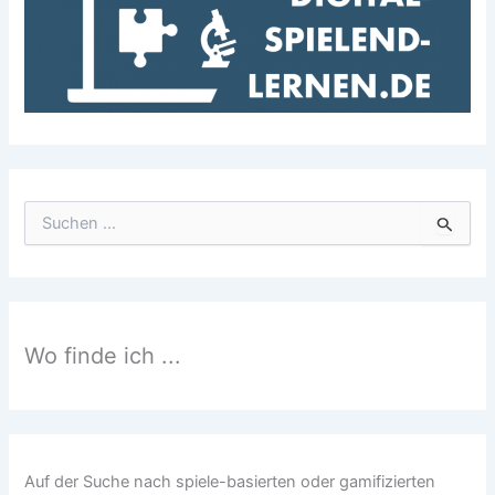
S
u
c
h
e
n
n
Wo finde ich ...
a
c
h
:
Auf der Suche nach spiele-basierten oder gamifizierten