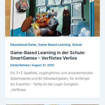
,
,
Educational Game
Game-Based Learning
Schule
Game-Based Learning in der Schule:
SmartGames – Verflixtes Verlies
Daniel Behnke
/
August 27, 2025
Ein 5×5 Spielfeld, zugängliches und ansprechendes
Spielmaterial und 80 Rätselaufgaben, für Anfänger
bis Experten – fertig ist der Logik-Dungeon.
„Verflixtes