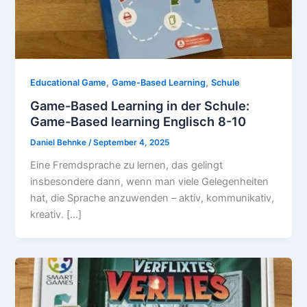
,
,
Educational Game
Game-Based Learning
Schule
Game-Based Learning in der Schule:
Game-Based learning Englisch 8-10
Daniel Behnke
/
September 4, 2025
Eine Fremdsprache zu lernen, das gelingt
insbesondere dann, wenn man viele Gelegenheiten
hat, die Sprache anzuwenden – aktiv, kommunikativ,
kreativ. […]