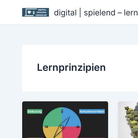
Zum
digital | spielend – ler
Inhalt
springen
Lernprinzipien