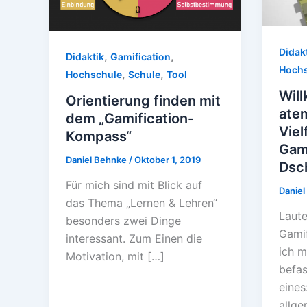
Didak
,
,
Didaktik
Gamification
Hochs
,
,
Hochschule
Schule
Tool
Wil
Orientierung finden mit
ate
dem „Gamification-
Viel
Kompass“
Gami
Daniel Behnke
/
Oktober 1, 2019
Dsc
Für mich sind mit Blick auf
Danie
das Thema „Lernen & Lehren“
Laut
besonders zwei Dinge
Gamif
interessant. Zum Einen die
ich m
Motivation, mit […]
befas
eines
allge