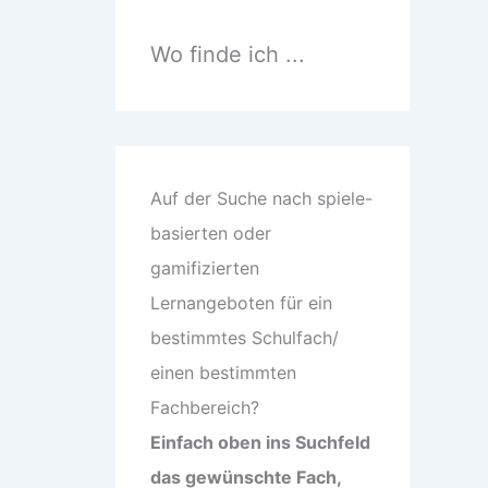
n
n
a
Wo finde ich ...
c
h
:
Auf der Suche nach spiele-
basierten oder
gamifizierten
Lernangeboten für ein
bestimmtes Schulfach/
einen bestimmten
Fachbereich?
Einfach oben ins Suchfeld
das gewünschte Fach,