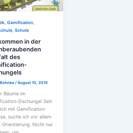
,
,
tik
Gamification
,
chule
Schule
lkommen in der
mberaubenden
falt des
fication-
hungels
l Behnke
/
August 10, 2019
er Bäume im
ication-Dschungel Seit
ich mit Gamification
se, suche ich vor allem
: Orientierung. Nicht nur
mein, um