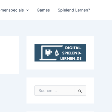
emenspecials
Games
Spielend Lernen?
S
u
c
h
e