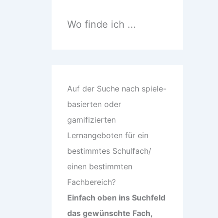
n
n
a
Wo finde ich ...
c
h
:
Auf der Suche nach spiele-
basierten oder
gamifizierten
Lernangeboten für ein
bestimmtes Schulfach/
einen bestimmten
Fachbereich?
Einfach oben ins Suchfeld
das gewünschte Fach,