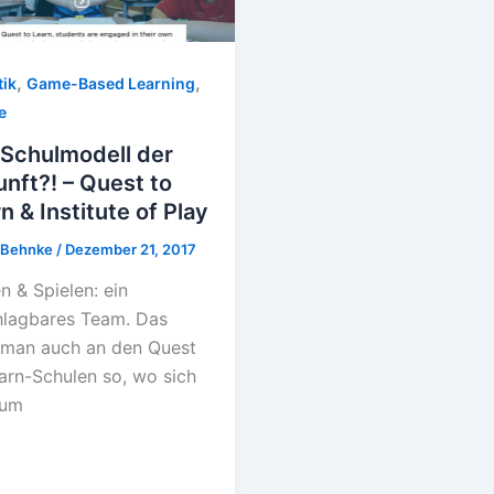
,
,
tik
Game-Based Learning
e
 Schulmodell der
nft?! – Quest to
n & Institute of Play
l Behnke
/
Dezember 21, 2017
n & Spielen: ein
hlagbares Team. Das
 man auch an den Quest
arn-Schulen so, wo sich
 um