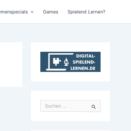
emenspecials
Games
Spielend Lernen?
S
u
c
h
e