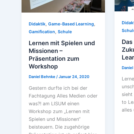
Didak
,
,
Didaktik
Game-Based Learning
Schul
,
Gamification
Schule
Das
Lernen mit Spielen und
Zuku
Missionen –
Lear
Präsentation zum
Workshop
Danie
Daniel Behnke
/
Januar 24, 2020
Lerne
unsc
Gestern durfte ich bei der
sieht
Fachtagung Alles Medien oder
to Le
was?! am LISUM einen
alles
Workshop zum „Lernen mit
Spielen und Missionen“
beisteuern. Die zugehörige