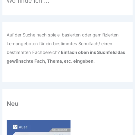
Wo finde ich ...
a
c
h
:
Auf der Suche nach spiele-basierten oder gamifizierten
Lernangeboten für ein bestimmtes Schulfach/ einen
bestimmten Fachbereich?
Einfach oben ins Suchfeld das
gewünschte Fach, Thema, etc. eingeben.
Neu