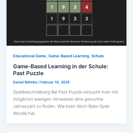
,
,
Educational Game
Game-Based Learning
Schule
Game-Based Learning in der Schule:
Past Puzzle
Daniel Behnke
/
Februar 19, 2025
Spielbeschreibung Bei Past Puzzle versucht man mit
möglichst wenigen Hinweisen eine gesuchte
Jahreszahl zu finden. Wie beim Wort-Rate-Spiel
Wordle hat