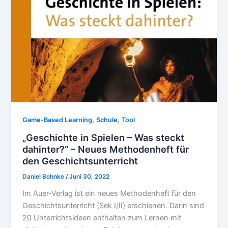
,
,
Game-Based Learning
Schule
Tool
„Geschichte in Spielen – Was steckt
dahinter?“ – Neues Methodenheft für
den Geschichtsunterricht
Daniel Behnke
/
Juni 30, 2022
Im Auer-Verlag ist ein neues Methodenheft für den
Geschichtsunterricht (Sek I/II) erschienen. Darin sind
20 Unterrichtsideen enthalten zum Lernen mit