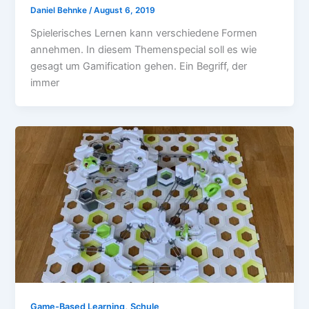
Daniel Behnke
/
August 6, 2019
Spielerisches Lernen kann verschiedene Formen
annehmen. In diesem Themenspecial soll es wie
gesagt um Gamification gehen. Ein Begriff, der
immer
,
Game-Based Learning
Schule