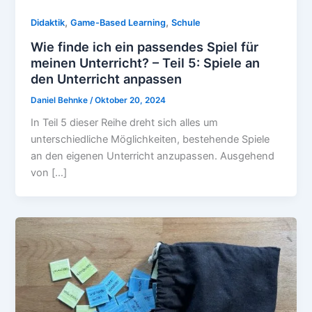
,
,
Didaktik
Game-Based Learning
Schule
Wie finde ich ein passendes Spiel für
meinen Unterricht? – Teil 5: Spiele an
den Unterricht anpassen
Daniel Behnke
/
Oktober 20, 2024
In Teil 5 dieser Reihe dreht sich alles um
unterschiedliche Möglichkeiten, bestehende Spiele
an den eigenen Unterricht anzupassen. Ausgehend
von […]