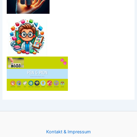
Kontakt & Impressum