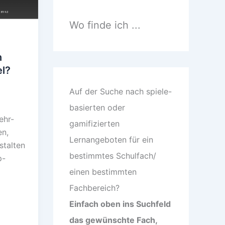
n
n
a
Wo finde ich ...
c
h
:
n
el?
6
Auf der Suche nach spiele-
basierten oder
ehr-
gamifizierten
en,
Lernangeboten für ein
stalten
bestimmtes Schulfach/
p-
einen bestimmten
Fachbereich?
Einfach oben ins Suchfeld
das gewünschte Fach,