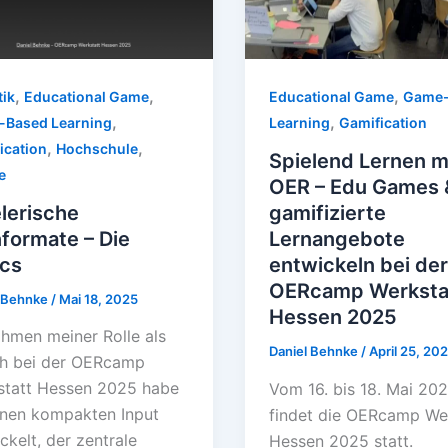
,
,
,
tik
Educational Game
Educational Game
Game-
,
,
Based Learning
Learning
Gamification
,
,
ication
Hochschule
Spielend Lernen m
e
OER – Edu Games 
lerische
gamifizierte
formate – Die
Lernangebote
ics
entwickeln bei de
OERcamp Werksta
l Behnke
/
Mai 18, 2025
Hessen 2025
hmen meiner Rolle als
Daniel Behnke
/
April 25, 20
h bei der OERcamp
statt Hessen 2025 habe
Vom 16. bis 18. Mai 20
inen kompakten Input
findet die OERcamp We
ckelt, der zentrale
Hessen 2025 statt.