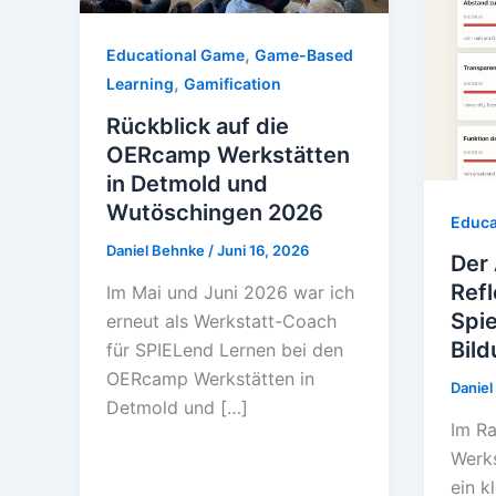
,
Educational Game
Game-Based
,
Learning
Gamification
Rückblick auf die
OERcamp Werkstätten
in Detmold und
Wutöschingen 2026
Educa
Daniel Behnke
/
Juni 16, 2026
Der 
Refl
Im Mai und Juni 2026 war ich
Spie
erneut als Werkstatt-Coach
Bil
für SPIELend Lernen bei den
OERcamp Werkstätten in
Danie
Detmold und […]
Im R
Werks
ein k