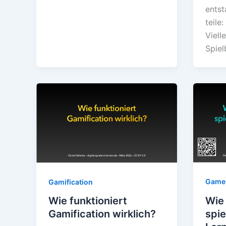
entst
teile
Viell
Spiel
Game-
Gamification
Wie 
Wie funktioniert
spie
Gamification wirklich?