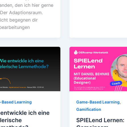
anden, den ich hier gerne
: Der Adaptionsraum.
eicht begegnen dir
bearbeitungen
,
Game-Based Learning
Based Learning
Gamification
entwickle ich eine
SPIELend Lernen:
lerische