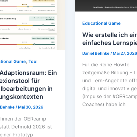
Educational Game
Wie erstelle ich ei
einfaches Lernspi
Daniel Behnke
/
Mai 27, 202
,
tional Game
Tool
Für die Reihe HowTo
Adaptionsraum: Ein
zeitgemäße Bildung – L
exionstool für
und Lern-Angebote off
lbearbeitungen in
digital und innovativ ge
dungskontexten
(Impulse der #OERcam
Coaches) habe ich
l Behnke
/
Mai 30, 2026
ahmen der OERcamp
tatt Detmold 2026 ist
leiner Prototyp