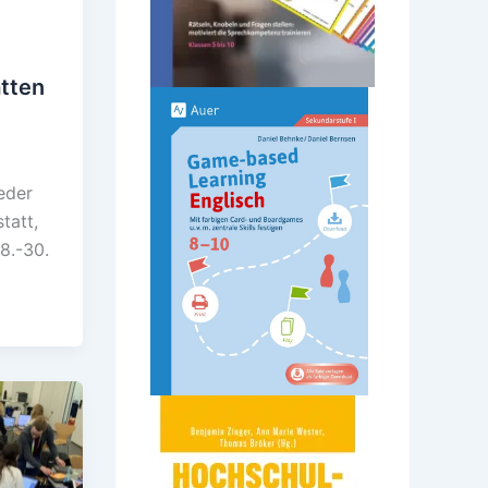
tten
6
eder
tatt,
8.-30.
n