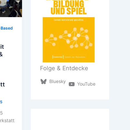
Based
it
&
Folge & Entdecke
r
Bluesky
tt
YouTube
25
25
rkstatt