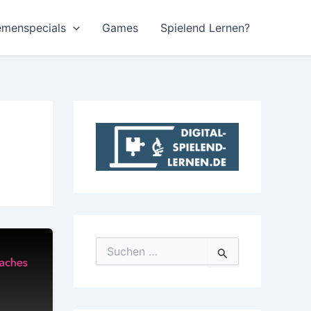
emenspecials
Games
Spielend Lernen?
S
u
c
h
e