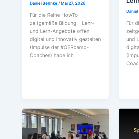
Ler
Daniel Behnke
/
Mai 27, 2026
Danie
Für die Reihe HowTo
Für d
zeitgemäße Bildung – Lehr-
zeitg
und Lern-Angebote offen,
und L
digital und innovativ gestalten
digit
(Impulse der #OERcamp-
(Imp
Coaches) habe ich
Coac