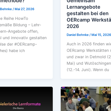
Gemeinsam
nmethode?
Lernangebote
l Behnke
/
Mai 27, 2026
gestalten bei den
ie Reihe HowTo
OERcamp Werkstä
emäße Bildung – Lehr-
2026
ern-Angebote offen,
Daniel Behnke
/
Mai 15, 202
al und innovativ gestalten
Auch in 2026 finden wi
ulse der #OERcamp-
OERcamp Werkstätten s
hes) habe ich
und zwar in Detmold (2
Mai) und Wutöschinge
(12.-14. Juni). Wenn du