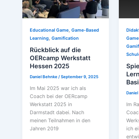
,
Educational Game
Game-Based
Didak
,
Learning
Gamification
Game-
Gamif
Rückblick auf die
Schul
OERcamp Werkstatt
Hessen 2025
Spie
Lern
Daniel Behnke
/
September 9, 2025
Bas
Im Mai 2025 war ich als
Danie
Coach bei der OERcamp
Werkstatt 2025 in
Im Ra
Darmstadt dabei. Nach
Coac
meinen Teilnahmen in den
Werk
Jahren 2019
ich e
entwi