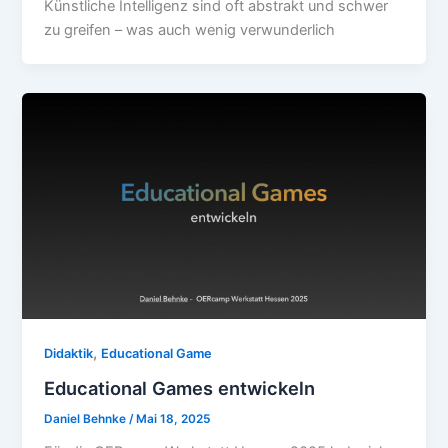
Künstliche Intelligenz sind oft abstrakt und schwer
zu greifen – was auch wenig verwunderlich
,
Didaktik
Educational Game
Educational Games entwickeln
Daniel Behnke
/
Mai 18, 2025