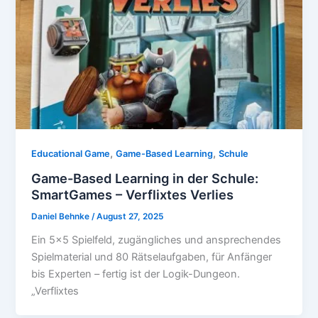
,
,
Educational Game
Game-Based Learning
Schule
Game-Based Learning in der Schule:
SmartGames – Verflixtes Verlies
Daniel Behnke
/
August 27, 2025
Ein 5×5 Spielfeld, zugängliches und ansprechendes
Spielmaterial und 80 Rätselaufgaben, für Anfänger
bis Experten – fertig ist der Logik-Dungeon.
„Verflixtes