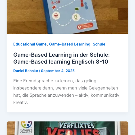
,
,
Educational Game
Game-Based Learning
Schule
Game-Based Learning in der Schule:
Game-Based learning Englisch 8-10
Daniel Behnke
/
September 4, 2025
Eine Fremdsprache zu lernen, das gelingt
insbesondere dann, wenn man viele Gelegenheiten
hat, die Sprache anzuwenden – aktiv, kommunikativ,
kreativ.