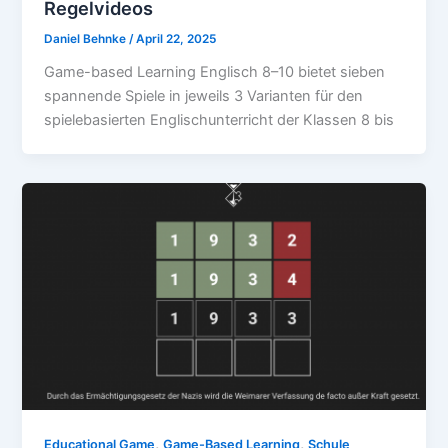
Regelvideos
Daniel Behnke
/
April 22, 2025
Game-based Learning Englisch 8–10 bietet sieben
spannende Spiele in jeweils 3 Varianten für den
spielebasierten Englischunterricht der Klassen 8 bis
,
,
Educational Game
Game-Based Learning
Schule