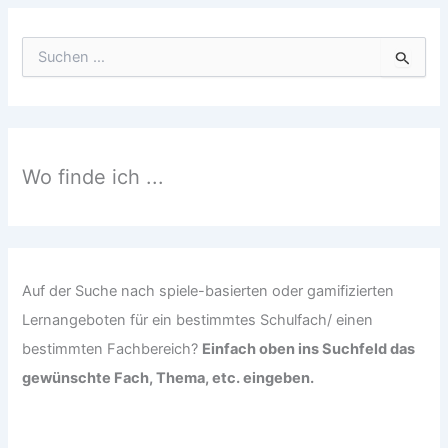
S
u
c
h
e
n
n
Wo finde ich ...
a
c
h
:
Auf der Suche nach spiele-basierten oder gamifizierten
Lernangeboten für ein bestimmtes Schulfach/ einen
bestimmten Fachbereich?
Einfach oben ins Suchfeld das
gewünschte Fach, Thema, etc. eingeben.