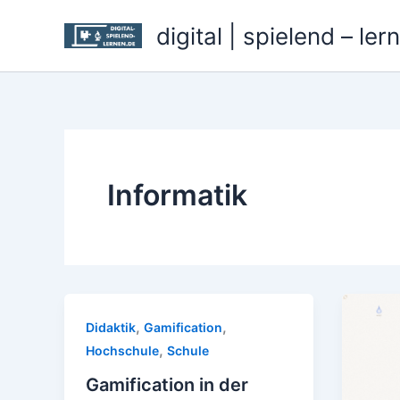
Zum
digital | spielend – ler
Inhalt
springen
Informatik
,
,
Didaktik
Gamification
,
Hochschule
Schule
Gamification in der