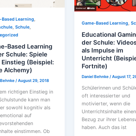
,
Based Learning
,
Game-Based Learning
Sc
,
,
chule
Schule
Educational Gamin
egorized
der Schule: Video
e-Based Learning
als Impulse im
er Schule: Spiele
Unterricht (Beispie
Einstieg (Beispiel:
Fortnite)
le Alchemy)
Daniel Behnke
/
August 17, 2
l Behnke
/
August 29, 2018
Schülerinnen und Schül
em richtigen Einstieg in
oft interessierter und
Schulstunde kann man
motivierter, wenn die
er sowohl kognitiv als
Unterrichtsinhalte eine
emotional auf
Bezug zur ihrer Lebens
bevorstehenden
haben. Auch das ist
nhalte einstimmen. Ob