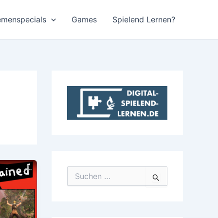
emenspecials
Games
Spielend Lernen?
S
u
c
h
e