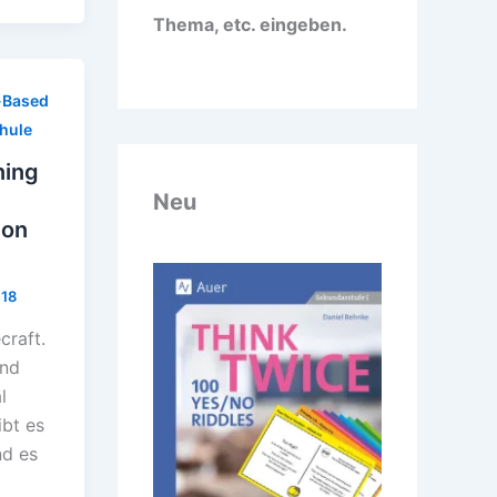
Thema, etc. eingeben.
Based
hule
ning
Neu
ion
018
craft.
und
l
ibt es
nd es