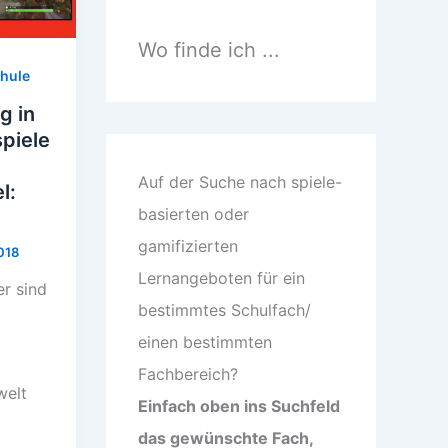
n
n
a
Wo finde ich ...
c
hule
h
:
g in
spiele
Auf der Suche nach spiele-
l:
basierten oder
gamifizierten
018
Lernangeboten für ein
er sind
bestimmtes Schulfach/
einen bestimmten
n
Fachbereich?
welt
Einfach oben ins Suchfeld
das gewünschte Fach,