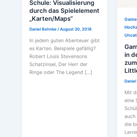
Schule: Visualisierung
durch das Spielelement
„Karten/Maps“
Game-
Hochs
Daniel Behnke
/
August 30, 2018
Uncat
In jedem guten Abenteuer gibt
Gam
es Karten. Beispiele gefällig?
in d
Robert Louis Stevensons
zum 
Schatzinsel, Der Herr der
Litt
Ringe oder The Legend […]
Danie
Mit d
eine 
Schül
auch 
die 
Lerni