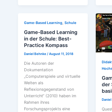
,
Game-Based Learning
Schule
Game-Based Learning
in der Schule: Best-
Practice Kompass
Daniel Behnke
/
August 11, 2018
Didak
Die Autoren der
Hochs
Dokumentation
„Computerspiele und virtuelle
Gami
Welten als
der 
Reflexionsgegenstand von
basi
Unterricht“ (2010) haben im
Danie
Rahmen ihres
Forschungsprojekts eine
Quest