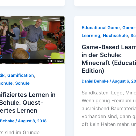
,
Educational Game
Game-
,
,
Learning
Hochschule
Sc
Game-Based Lear
in der Schule:
Minecraft (Educat
Edition)
,
,
tik
Gamification
Daniel Behnke
/
August 6, 2
,
chule
Schule
Sandkasten, Lego, Mine
fiziertes Lernen in
Wenn genug Freiraum 
Schule: Quest-
ausreichend Baumateria
ertes Lernen
vorhanden sind, dann g
l Behnke
/
August 8, 2018
oft kein Halten mehr, u
s sind im Grunde