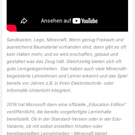
Sandkasten, Lego, Minecraft. Wenn genug Freiraum und
ausreichend Baumaterial vorhanden sind, dann gibt es oft
kein Halten mehr, und es wird erschaffen, gebaut und
gestaltet was das Zeug hält. Gleichzeitig bieten sich oft
gute Lerngelegenheiten. Das haben auch viele Minecraft-
begeisterte Lehrerinnen und Lehrer erkannt und das Spiel
bereits vor Jahren z.B. in ihren Elektrotechnik- oder
Informatik-Unterricht integriert.
2016 hat Microsoft dann eine offizielle „Education Edition“
veröffentlicht, die bereits vorgefertigte Lerninhalte
bereitstellt. Ob in der Standard-Version oder in der Edu-
Variante, ob mit selbst erstellten Inhalten oder
bereitgestellten Lerneinheiten – Minecraft bietet